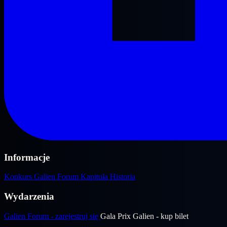
Informacje
Konkurs
Galien Forum
Kapituła
Historia
Wydarzenia
Galien Forum - zarejestruj się
Gala Prix Galien - kup bilet