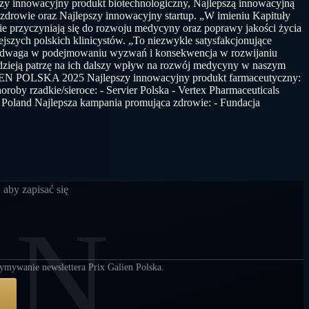
zy innowacyjny produkt biotechnologiczny, Najlepszą innowacyjną
 zdrowie oraz Najlepszy innowacyjny startup. „W imieniu Kapituły
 przyczyniają się do rozwoju medycyny oraz poprawy jakości życia
ejszych polskich klinicystów. „To niezwykle satysfakcjonujące
ca, odwaga w podejmowaniu wyzwań i konsekwencja w rozwijaniu
adzieją patrzę na ich dalszy wpływ na rozwój medycyny w naszym
N POLSKA 2025 Najlepszy innowacyjny produkt farmaceutyczny:
oby rzadkie/sieroce: - Servier Polska - Vertex Pharmaceuticals
c Poland Najlepsza kampania promująca zdrowie: - Fundacja
 aby zapisać się
EN
ymywanie newslettera Prix Galien Polska.