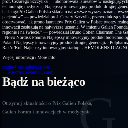
prof. Cezarego Szczylika — uhonorowała laureatów w następujących
technologię medyczną, Najlepszy innowacyjny produkt drugiej genera
hashtag#PrixGalien Polska składam najwyższe wyrazy uznania wszys
pacjentów” — powiedział prof. Cezary Szczylik, przewodniczący Kapit
obserwować, jak grono laureatów Prix Galien w Polsce tworzy real
innowacji zasługują na najwyższe uznanie. W imieniu Galien Founda
regionie i na świecie.” — powiedział Bruno Cohen Chairman T
- Novo Nordisk Pharma Najlepszy innowacyjny produkt biotechnologic
Poland Najlepszy innowacyjny produkt drugiej generacji: - Polphar
Rak’n’Roll Najlepszy innowacyjny startup: - HEMOLENS DIAGN
Więcej informacji / More info
media@prixgaliencee.com
← Powrót do Media Center
Bądź na bieżąco
G
Otrzymuj aktualności o Prix Galien Polska,
Galien Forum i innowacjach w medycynie.