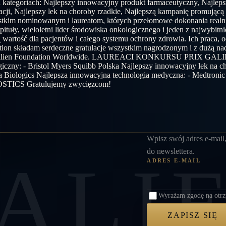
 kategoriach: Najlepszy innowacyjny produkt farmaceutyczny, Najleps
cji, Najlepszy lek na choroby rzadkie, Najlepszą kampanię promującą
tkim nominowanym i laureatom, których przełomowe dokonania realnie
uły, wieloletni lider środowiska onkologicznego i jeden z najwybitni
ną wartość dla pacjentów i całego systemu ochrony zdrowia. Ich pra
tion składam serdeczne gratulacje wszystkim nagrodzonym i z dużą n
he Galien Foundation Worldwide. LAUREACI KONKURSU PRIX GALIE
zny: - Bristol Myers Squibb Polska Najlepszy innowacyjny lek na chor
ma Biologics Najlepsza innowacyjna technologia medyczna: - Medtroni
OSTICS Gratulujemy zwycięzcom!
Pozostaw puste
Wpisz swój adres e-mail,
do newslettera.
ALI
ADRES E-MAIL
Wyrażam zgodę na otrz
ZAPISZ SIĘ