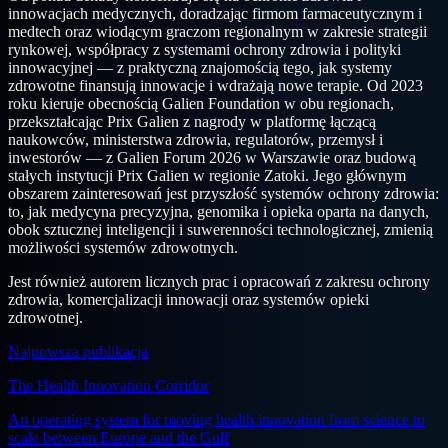
innowacjach medycznych, doradzając firmom farmaceutycznym i
medtech oraz wiodącym graczom regionalnym w zakresie strategii
rynkowej, współpracy z systemami ochrony zdrowia i polityki
innowacyjnej — z praktyczną znajomością tego, jak systemy
zdrowotne finansują innowacje i wdrażają nowe terapie. Od 2023
roku kieruje obecnością Galien Foundation w obu regionach,
przekształcając Prix Galien z nagrody w platformę łączącą
naukowców, ministerstwa zdrowia, regulatorów, przemysł i
inwestorów — z Galien Forum 2026 w Warszawie oraz budową
stałych instytucji Prix Galien w regionie Zatoki. Jego głównym
obszarem zainteresowań jest przyszłość systemów ochrony zdrowia:
to, jak medycyna precyzyjna, genomika i opieka oparta na danych,
obok sztucznej inteligencji i suwerenności technologicznej, zmienią
możliwości systemów zdrowotnych.
Jest również autorem licznych prac i opracowań z zakresu ochrony
zdrowia, komercjalizacji innowacji oraz systemów opieki
zdrowotnej.
Najnowsza publikacja
The Health Innovation Corridor
An operating system for moving health innovation from science to
scale between Europe and the Gulf