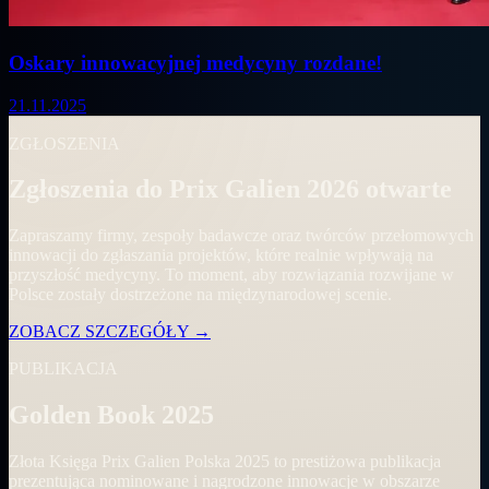
Oskary innowacyjnej medycyny rozdane!
21.11.2025
ZGŁOSZENIA
Zgłoszenia do Prix Galien 2026 otwarte
Zapraszamy firmy, zespoły badawcze oraz twórców przełomowych
innowacji do zgłaszania projektów, które realnie wpływają na
przyszłość medycyny. To moment, aby rozwiązania rozwijane w
Polsce zostały dostrzeżone na międzynarodowej scenie.
ZOBACZ SZCZEGÓŁY
→
PUBLIKACJA
Golden Book 2025
Złota Księga Prix Galien Polska 2025 to prestiżowa publikacja
prezentująca nominowane i nagrodzone innowacje w obszarze