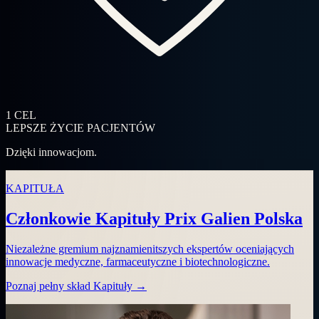
1
CEL
LEPSZE ŻYCIE PACJENTÓW
Dzięki innowacjom.
KAPITUŁA
Członkowie Kapituły Prix Galien Polska
Niezależne gremium najznamienitszych ekspertów oceniających
innowacje medyczne, farmaceutyczne i biotechnologiczne.
Poznaj pełny skład Kapituły
→