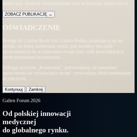
medycyny, farmacji, biotechnologii oraz technologii medycznych.
ZOBACZ PUBLIKACJĘ
→
OŚWIADCZENIE
Dostęp do Golden Book Prix Galien Polska znajdującej się na
stronie, na którą zamierzasz wejść, jest możliwy dla osób
uprawnionych do wystawiania recept oraz osób prowadzących
obrót produktami leczniczymi.
Klikając przycisk „Kontynuuj", potwierdzasz, że posiadasz
uprawnienia do wystawiania recept / prowadzisz obrót produktami
leczniczymi.
Kontynuuj
Zamknij
Galien Forum 2026
Od polskiej innowacji
medycznej
do
globalnego rynku.