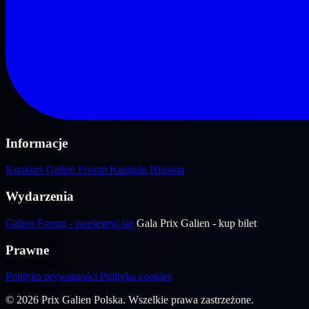
Informacje
Konkurs
Galien Forum
Kapituła
Historia
Wydarzenia
Galien Forum - zarejestruj się
Gala Prix Galien - kup bilet
Prawne
Polityka prywatności
Polityka cookies
© 2026 Prix Galien Polska. Wszelkie prawa zastrzeżone.