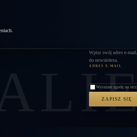
eniach.
Pozostaw puste
Wpisz swój adres e-mail,
do newslettera.
ALI
ADRES E-MAIL
Wyrażam zgodę na otrz
ZAPISZ SIĘ